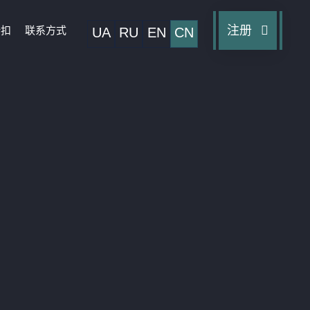
注册
折扣
联系方式
UA
RU
EN
CN