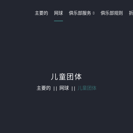
主要的
网球
俱乐部服务
俱乐部规则
儿童团体
主要的
网球
儿童团体