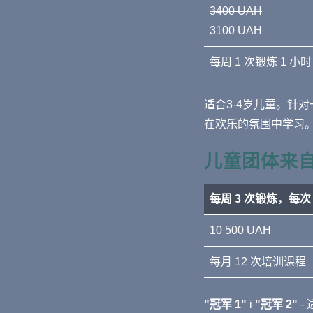
3400 UAH
3100 UAH
每周 1 次锻炼 1 小时
适合3-4岁儿童。针
在欢乐的氛围中学习
儿童团体来自
每周 3 次锻炼，每次 
10 500 UAH
每月 12 次培训课程
"冠军 1"
і
"冠军 2"
-