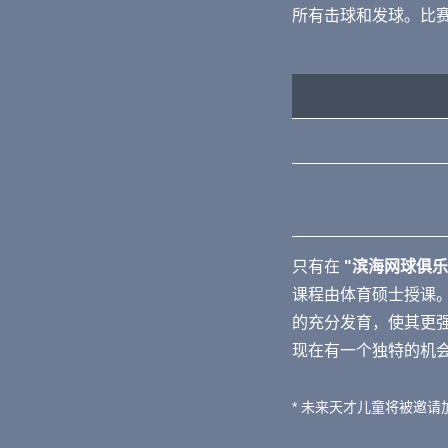
所有击球和发球。比
只有在
"滨海网球俱乐
课程由体育硕士授课
的充分发育，使其更
现在有一个独特的机
* 未来天才儿童将被邀请