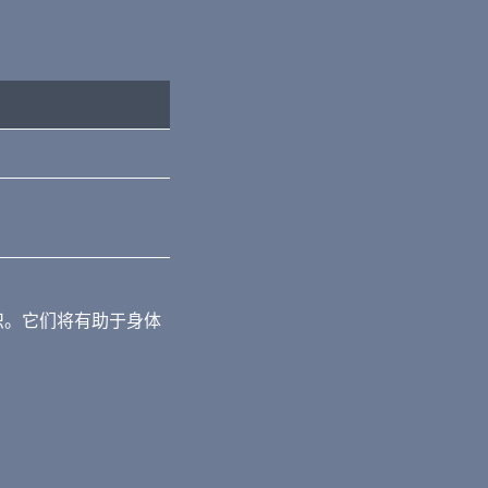
识。它们将有助于身体