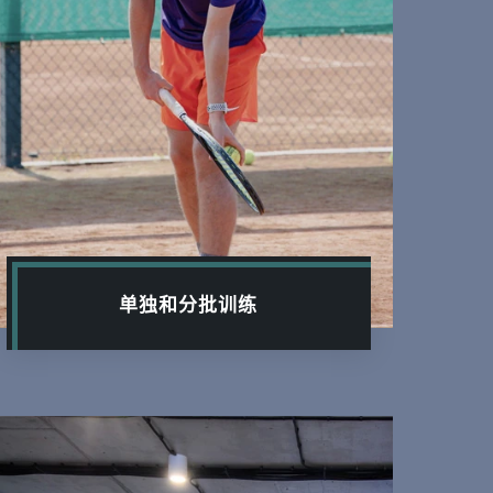
单独和分批训练