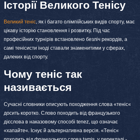
Історії Великого Тенісу
Великий теніс
, як і багато олімпійських видів спорту, має
цікаву історію становлення і розвитку. Під час
професійних турнірів встановлено безліч рекордів, а
самі тенісисти іноді ставали знаменитими у сферах,
далеких від спорту.
Чому теніс так
називається
Сучасні словники описують походження слова «теніс«
досить коротко. Слово походить від французького
дієслова в наказовому способі tenez, що означає
«хапайте«. Існує й альтернативна версія. «Теніс«
походить від французького слова tamis, у перекладі -