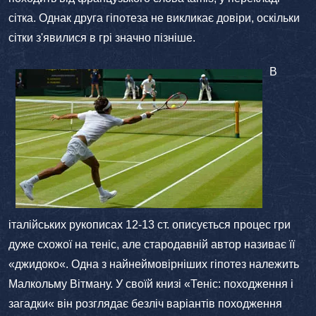
сітка. Однак друга гіпотеза не викликає довіри, оскільки
сітки з'явилися в грі значно пізніше.
В
італійських рукописах 12-13 ст. описується процес гри
дуже схожої на теніс, але стародавній автор називає її
«джидоко«. Одна з найнеймовірніших гіпотез належить
Малкольму Вітману. У своїй книзі «Теніс: походження і
загадки« він розглядає безліч варіантів походження