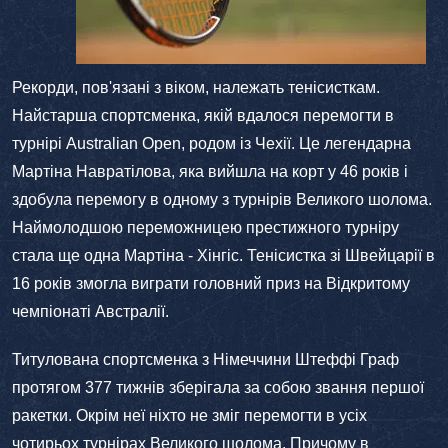
Рекорди, пов'язані з віком, належать тенісисткам.
Найстарша спортсменка, якій вдалося перемогти в
турнірі Australian Open, родом із Чехії. Це легендарна
Мартіна Навратілова, яка вийшла на корт у 46 років і
здобула перемогу в одному з турнірів Великого шолома.
Наймолодшою переможницею престижного турніру
стала ще одна Мартіна - Хінгіс. Тенісистка зі Швейцарії в
16 років змогла виграти головний приз на Відкритому
чемпіонаті Австралії.
Титулована спортсменка з Німеччини Штеффі Граф
протягом 377 тижнів зберігала за собою звання першої
ракетки. Окрім неї ніхто не зміг перемогти в усіх
чотирьох турнірах Великого шолома. Причому в