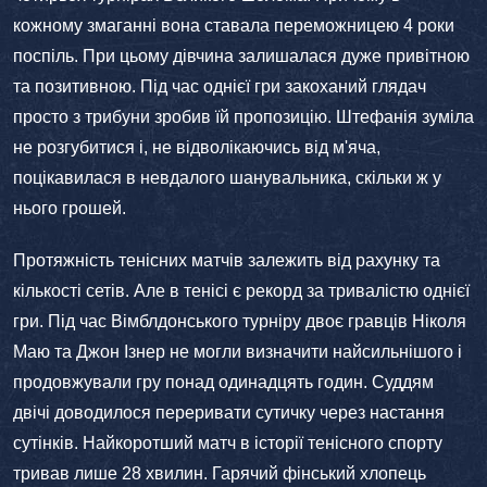
кожному змаганні вона ставала переможницею 4 роки
поспіль. При цьому дівчина залишалася дуже привітною
та позитивною. Під час однієї гри закоханий глядач
просто з трибуни зробив їй пропозицію. Штефанія зуміла
не розгубитися і, не відволікаючись від м'яча,
поцікавилася в невдалого шанувальника, скільки ж у
нього грошей.
Протяжність тенісних матчів залежить від рахунку та
кількості сетів. Але в тенісі є рекорд за тривалістю однієї
гри. Під час Вімблдонського турніру двоє гравців Ніколя
Маю та Джон Ізнер не могли визначити найсильнішого і
продовжували гру понад одинадцять годин. Суддям
двічі доводилося переривати сутичку через настання
сутінків. Найкоротший матч в історії тенісного спорту
тривав лише 28 хвилин. Гарячий фінський хлопець