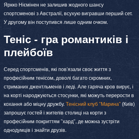
Яркко Ніємінен не залишив жодного шансу
спортсменові з Австралії, всухую вигравши перший сет.
У другому він поступився лише одним очком.
Теніс - гра романтиків і
плейбоїв
Серед спортсменів, які пов'язали своє життя з
професійним тенісом, доволі багато скромних,
стриманих джентльменів і леді. Але гаряча кров вирує, і
на корті народжуються стосунки, які можуть перерости в
кохання або міцну дружбу.
Тенісний клуб "Марина"
(Київ)
запрошує гостей і жителів столиці на корти з
професійним покриттям "хард", де можна зустріти
однодумців і знайти друзів.