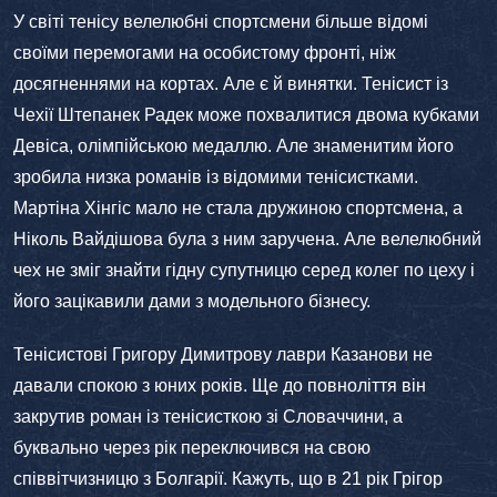
У світі тенісу велелюбні спортсмени більше відомі
своїми перемогами на особистому фронті, ніж
досягненнями на кортах. Але є й винятки. Тенісист із
Чехії Штепанек Радек може похвалитися двома кубками
Девіса, олімпійською медаллю. Але знаменитим його
зробила низка романів із відомими тенісистками.
Мартіна Хінгіс мало не стала дружиною спортсмена, а
Ніколь Вайдішова була з ним заручена. Але велелюбний
чех не зміг знайти гідну супутницю серед колег по цеху і
його зацікавили дами з модельного бізнесу.
Тенісистові Григору Димитрову лаври Казанови не
давали спокою з юних років. Ще до повноліття він
закрутив роман із тенісисткою зі Словаччини, а
буквально через рік переключився на свою
співвітчизницю з Болгарії. Кажуть, що в 21 рік Грігор