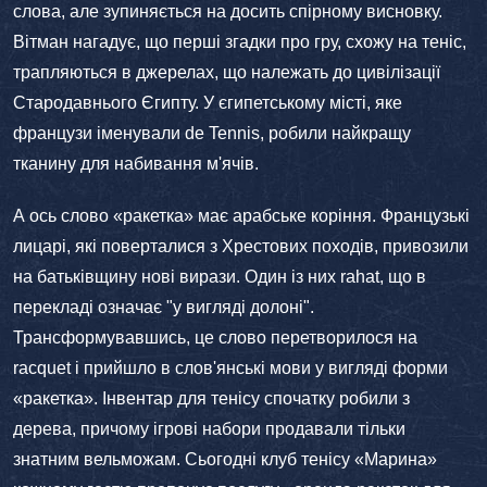
слова, але зупиняється на досить спірному висновку.
Вітман нагадує, що перші згадки про гру, схожу на теніс,
трапляються в джерелах, що належать до цивілізації
Стародавнього Єгипту. У єгипетському місті, яке
французи іменували de Tennis, робили найкращу
тканину для набивання м'ячів.
А ось слово «ракетка» має арабське коріння. Французькі
лицарі, які поверталися з Хрестових походів, привозили
на батьківщину нові вирази. Один із них rahat, що в
перекладі означає "у вигляді долоні".
Трансформувавшись, це слово перетворилося на
racquet і прийшло в слов'янські мови у вигляді форми
«ракетка». Інвентар для тенісу спочатку робили з
дерева, причому ігрові набори продавали тільки
знатним вельможам. Сьогодні клуб тенісу «Марина»