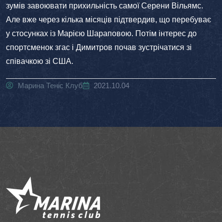
зумів завоювати прихильність самої Серени Вільямс.
Але вже через кілька місяців підтвердив, що перебуває
у стосунках із Марією Шараповою. Потім інтерес до
спортсменок згас і Димитров почав зустрічатися зі
співачкою зі США.
Марина Теніс Клуб
2021.10.04