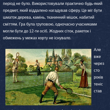
період не було. Використовували практично будь-який
предмет, який віддалено нагадував сферу. Це міг бути
шматок дерева, камінь, тканинний мішок, набитий
сміттям. Гра була груповою, одночасно учасниками
могли бути до 12-ти осіб. Жодних сіток, ракеток і
обмежень у межах корту не існувало.
Але
вже
через
сто
років
теніс
став