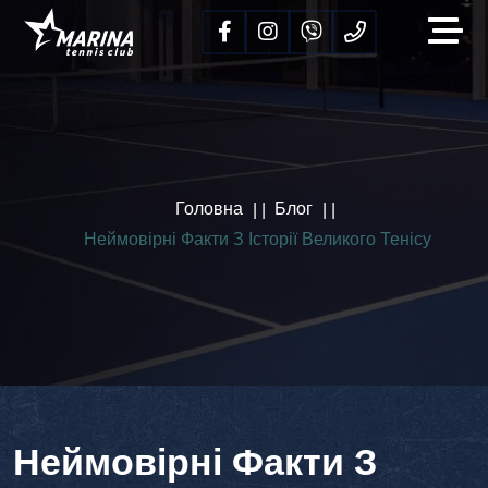
Головна
Блог
Неймовірні Факти З Історії Великого Тенісу
Неймовірні Факти З