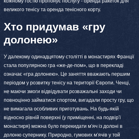
кожному гостю пропонує послугу - оренда ракеток для
великого тенісу та оренда тенісного корту.
Хто придумав «гру
долонею»
У далекому одинадцятому столітті в монастирях Франції
стала популярною гра «же-де-пом», що в перекладі
означає «гра долонею». Це заняття вважають першим
періодом у розвитку тенісу на території Європи. Ченці,
не маючи змоги відвідувати розважальні заходи чи
повноцінно займатися спортом, вигадали просту гру, що
не вимагала особливих приготувань. На будь-якій
відносно рівній поверхні (у приміщенні, на подвір'ї
монастиря) можна було перекидати м'яч із долоні в
долоню супернику. Природно, гумових м'ячів у той