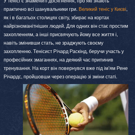
У тенісі є знамениті досягнення, про які знають
практично всі шанувальники гри.
Великий теніс у Києві
,
як і в багатьох столицях світу, збирає на кортах
найрізноманітніших людей. Для одних він стає простим
захопленням, а інші присвячують йому все життя і,
навіть змінивши стать, не зраджують своєму
захопленню. Тенісист Річард Раскінд, беручи участь у
професійних змаганнях, на деякий час припинив
тренування. На корт він повернувся вже під ім'ям Рене
Річардс, пройшовши через операцію зі зміни статі.