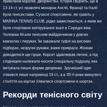
привілеєм королів, дворянства. Історія свідчить, що в
13-14 ст. усі правлячі монархи Англії, Франції та Італії
були тенісистами. Сучасні спортсмени, які грають у
MARINA TENNIS CLUB, рідко замислюються, а яким же
було спортивне екіпірування знаті в Середні віки.
Чоловіки бігали тенісним майданчиком у довгих
камзолах і перуках. Їм заважали туфлі на високих
підборах, незручні рукави, важкі прикраси. Жінкам
доводилося ще гірше. Корсет здавлював легені, а під
спідницею належало носити спеціальну подушку, яка
імітувала пишні форми дворянки. Зручніший одяг
з'явився лише наприкінці 19 ст., а в 30-ті роки минулого
століття на кортах з'явилися спортсмени в шортах.
Рекорди тенісного світу