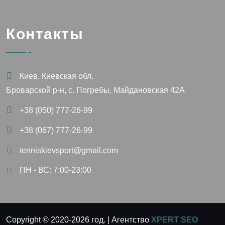
Контакты
Киев, Киевская обл.
Броварской р-н, с. Погребы, Майдановская 42А
+38 (050) 777-26-99
+38 (067) 777-26-99
tenniskievsport@gmail.com
ПН - ВС: 7:00-23:00
Copyright © 2020-
2026
год. | Агентство
XPERT SEO